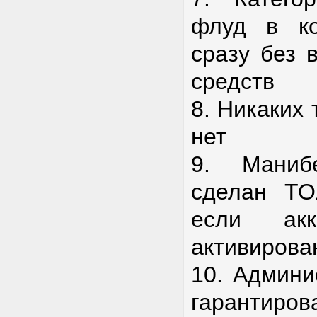
флуд в ко
сразу без 
средств
8. Никаких
нет
9. Маниб
сделан Т
если ак
активирова
10. Админи
гарант