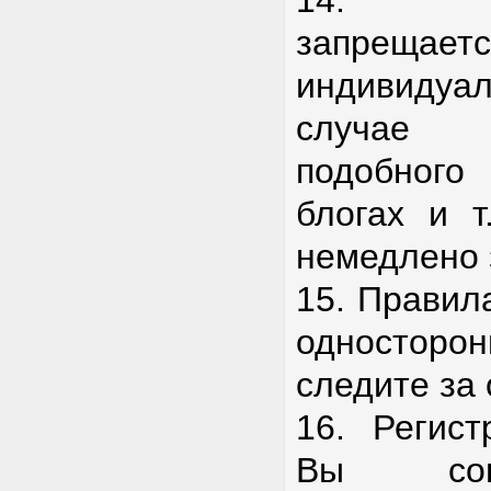
14. Ка
запрещает
индивиду
случае
подобног
блогах и т
немедлено 
15. Правил
одностор
следите за
16. Регист
Вы сог