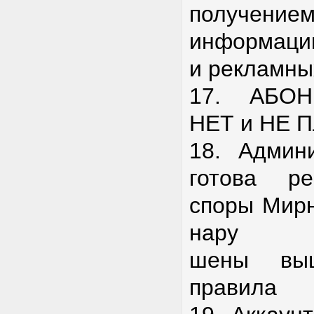
получен
информаци
и рекламны
17. АБО
НЕТ и НЕ 
18. Админ
готова р
споры Мирн
нару
шены выш
правила