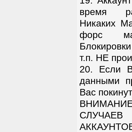
19. Аккаун
время ра
Никаких Ма
форс ма
Блокировки 
т.п. НЕ про
20. Если 
данными п
Вас покину
ВНИМАНИЕ
СЛУЧАЕ
АККАУНТО