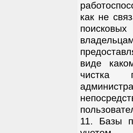
работоспос
как не свя
поисковых
владельцам
предоста
виде како
чистка 
админи
непосред
пользовате
11. Базы п
учетом