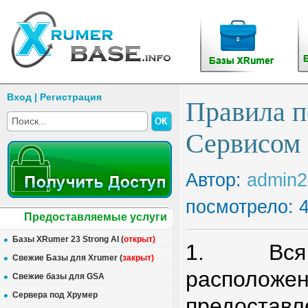
Вход
|
Регистрация
Правила п
Сервисом
Автор:
admin2
посмотрело: 
Предоставляемые услуги
Базы XRumer 23 Strong AI (
открыт
)
1. Вся
Свежие Базы для Xrumer (
закрыт
)
расположе
Свежие базы для GSA
Сервера под Хрумер
предоставл