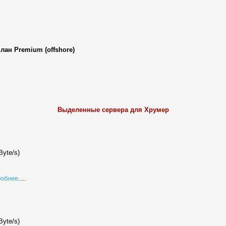
ан Premium (offshore)
Выделенные сервера для Хрумер
yte/s)
робнее
....
yte/s)