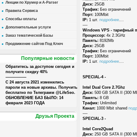
Лекции по Хрумер и A-Parser
Диск:
25GB
Трафик:
Без ограничений
Правила Сервиса
Порт:
100Mbit
Способы оплаты
IP:
1 шт.
подробнее
....
----
Дополнительные услуги
Windows VPS - тарифный пл
Процессор:
4x 2.3GHz
Заказ тематической Базы
Память:
8192Mb
Продвижение сайтов Под Ключ
Диск:
25GB
Трафик:
Без ограничений
Порт:
100Mbit
Популярные новости
IP:
1 шт.
подробнее
....
Обратитесь за доступом сегодня и
получите скидку 40%
-----------------
SPECIAL-4 -
С 24 августа 2021 изменились
пароли на новые архивы. Получить
Intel Dual Core 2.7Ghz
бесплатно по Телеграмм @LifeSeo.
Диск:
500 GB SATA II (300 MB
ОБНОВЛЕНИЕ БАЗ БЫЛО: 14
Память:
8 GB
февраля 2023 ГОДА
Трафик:
Unlimited
Канал:
1000 Mbit shared
под
----
Друзья Проекта
SPECIAL-3 -
Intel Core2Quad
Диск:
250 GB SATA II (300 MB