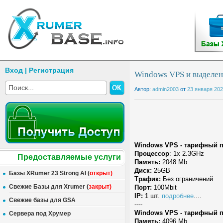
Вход
|
Регистрация
Windows VPS и выделен
Автор:
admin2003
от
23 января 20
Windows VPS - тарифный пла
Процессор
: 1x 2.3GHz
Предоставляемые услуги
Память:
2048 Mb
Диск:
25GB
Базы XRumer 23 Strong AI (
открыт
)
Трафик:
Без ограничений
Свежие Базы для Xrumer (
закрыт
)
Порт:
100Mbit
IP:
1 шт.
подробнее
....
Свежие базы для GSA
----
Windows VPS - тарифный пл
Сервера под Хрумер
Память:
4096 Mb